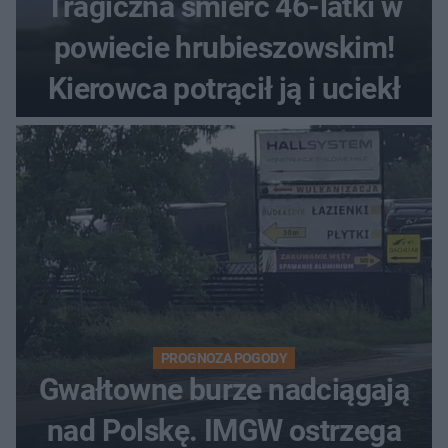
Tragiczna śmierć 46-latki w
powiecie hrubieszowskim!
Kierowca potrącił ją i uciekł
PROGNOZA POGODY
Gwałtowne burze nadciągają
nad Polskę. IMGW ostrzega