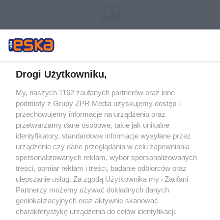
Drogi Użytkowniku,
My, naszych 1162 zaufanych partnerów oraz inne
Żaden utwór zamieszczony w serwisie nie może być powielany i
podmioty z Grupy ZPR Media uzyskujemy dostęp i
rozpowszechniany lub dalej rozpowszechniany w jakikolwiek sposób (w
przechowujemy informacje na urządzeniu oraz
tym także elektroniczny lub mechaniczny) na jakimkolwiek polu
eksploatacji w jakiejkolwiek formie, włącznie z umieszczaniem w
przetwarzamy dane osobowe, takie jak unikalne
Internecie bez pisemnej zgody właściciela praw. Jakiekolwiek użycie lub
identyfikatory, standardowe informacje wysyłane przez
wykorzystanie utworów w całości lub w części z naruszeniem prawa,
tzn. bez właściwej zgody, jest zabronione pod groźbą kary i może być
urządzenie czy dane przeglądania w celu zapewniania
ścigane prawnie.
spersonalizowanych reklam, wybór spersonalizowanych
treści, pomiar reklam i treści, badanie odbiorców oraz
ulepszanie usług. Za zgodą Użytkownika my i Zaufani
Partnerzy możemy używać dokładnych danych
geolokalizacyjnych oraz aktywnie skanować
charakterystykę urządzenia do celów identyfikacji.