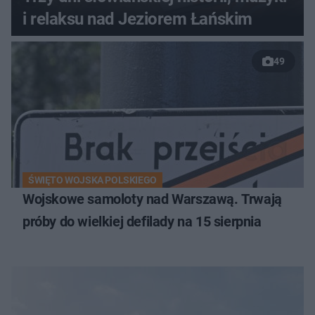
i relaksu nad Jeziorem Łańskim
49
ŚWIĘTO WOJSKA POLSKIEGO
Wojskowe samoloty nad Warszawą. Trwają
próby do wielkiej defilady na 15 sierpnia