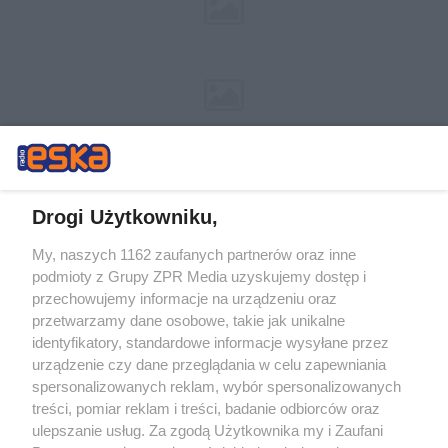
Drogi Użytkowniku,
My, naszych 1162 zaufanych partnerów oraz inne
Żaden utwór zamieszczony w serwisie nie może być powielany i
podmioty z Grupy ZPR Media uzyskujemy dostęp i
rozpowszechniany lub dalej rozpowszechniany w jakikolwiek sposób (w
tym także elektroniczny lub mechaniczny) na jakimkolwiek polu
przechowujemy informacje na urządzeniu oraz
eksploatacji w jakiejkolwiek formie, włącznie z umieszczaniem w
przetwarzamy dane osobowe, takie jak unikalne
Internecie bez pisemnej zgody właściciela praw. Jakiekolwiek użycie lub
identyfikatory, standardowe informacje wysyłane przez
wykorzystanie utworów w całości lub w części z naruszeniem prawa,
tzn. bez właściwej zgody, jest zabronione pod groźbą kary i może być
urządzenie czy dane przeglądania w celu zapewniania
ścigane prawnie.
spersonalizowanych reklam, wybór spersonalizowanych
treści, pomiar reklam i treści, badanie odbiorców oraz
ulepszanie usług. Za zgodą Użytkownika my i Zaufani