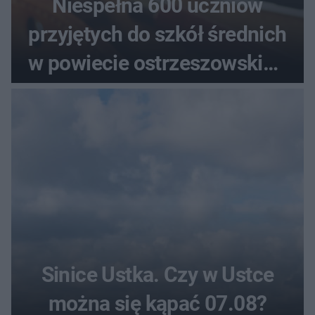
Niespełna 600 uczniów
przyjętych do szkół średnich
w powiecie ostrzeszowskim.
Które kierunki wybierali
najczęściej?
Sinice Ustka. Czy w Ustce
można się kąpać 07.08?