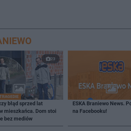
ANIEWO
23
 TRAGEDIE
zy błąd sprzed lat
ESKA Braniewo News. Po
 w mieszkańca. Dom stoi
na Facebooku!
ale bez mediów