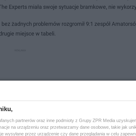
he Experts miała swoje sytuacje bramkowe, nie wykorzy
h bez żadnych problemów rozgromił 9:1 zespół Amatorsó
rugie miejsce w tabeli.
niku,
fanych partnerów oraz inne podmioty z Grupy ZPR Media uzyskujem
cje na urządzeniu oraz przetwarzamy dane osobowe, takie jak unika
je wysyłane przez urządzenie czy dane przeglądania w celu zapewn