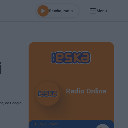
Słuchaj radia
Menu
j
Radio Online
daj do Google
TERAZ GRAMY