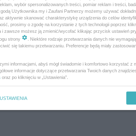
klam, wybór spersonalizowanych treści, pomiar reklam i treści, bad
 ostatni mecz kolejki. Spotkały się w nim zespoły: FC 2
 zgodą Użytkownika my i Zaufani Partnerzy możemy używać dokład
az aktywnie skanować charakterystykę urządzenia do celów identyfi
użyna nie była w stanie przejąć inicjatywy i wynik cały 
ść, prosimy o zgodę na korzystanie z tych technologii poprzez klikn
nak tego dnia Glinka, która dzięki zwycięstwu 3:2 zbliży
a i zawsze możesz ją zmienić/wycofać klikając przycisk ustawień pr
ogu strony
. Niektóre rodzaje przetwarzania danych nie wymagaj
iwić się takiemu przetwarzaniu. Preferencje będą miały zastosowanie
szymi informacjami, abyś mógł świadomie i komfortowo korzystać z
gółowe informacje dotyczące przetwarzania Twoich danych znajdzi
s
oraz po kliknięciu w „Ustawienia”.
iewa
USTAWIENIA