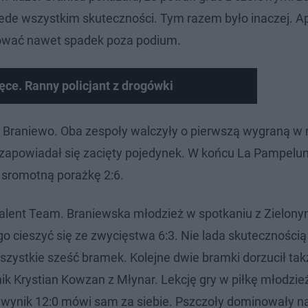
ede wszystkim skuteczności. Tym razem było inaczej. 
tować nawet spadek poza podium.
łęce. Ranny policjant z drogówki
s Braniewo. Oba zespoły walczyły o pierwszą wygraną w 
zapowiadał się zacięty pojedynek. W końcu La Pampeluna
i sromotną porażkę 2:6.
Talent Team. Braniewska młodzież w spotkaniu z Zielo
 cieszyć się ze zwycięstwa 6:3. Nie lada skutecznością
wszystkie sześć bramek. Kolejne dwie bramki dorzucił tak
nik Krystian Kowzan z Młynar. Lekcję gry w piłkę młodzie
 wynik 12:0 mówi sam za siebie. Pszczoły dominowały na