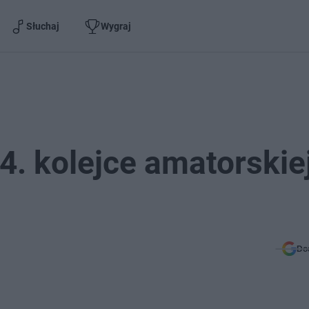
Słuchaj
Wygraj
. kolejce amatorskie
Do