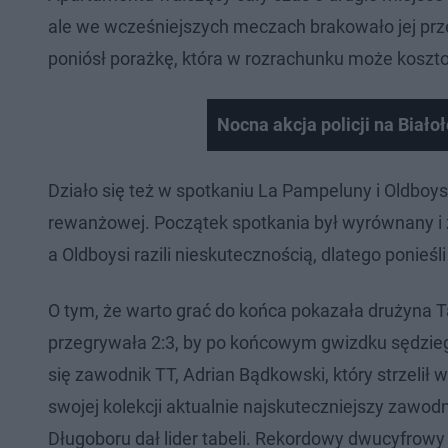
ale we wcześniejszych meczach brakowało jej prz
poniósł porażkę, która w rozrachunku może kosz
Nocna akcja policji na Biało
Działo się też w spotkaniu La Pampeluny i Oldboy
rewanżowej. Początek spotkania był wyrównany i 
a Oldboysi razili nieskutecznością, dlatego ponieśl
O tym, że warto grać do końca pokazała drużyna 
przegrywała 2:3, by po końcowym gwizdku sędziego
się zawodnik TT, Adrian Bądkowski, który strzelił 
swojej kolekcji aktualnie najskuteczniejszy zawod
Długoboru dał lider tabeli. Rekordowy dwucyfrowy