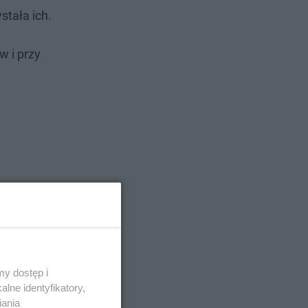
stała ich.
w i przy
y dostęp i
lne identyfikatory,
iania