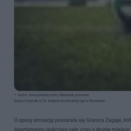
Autor: www.pixabay.com/ Materiały prasowe
Deszcz bramek w 24. kolejce amatorskiej ligii w Braniewie
O sporą sensację postarała się Granica Zagaje, k
Apartamentu walczący cały czas o drugie miejsce w