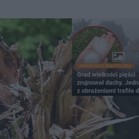
NAWAŁNICA NAD POLSKĄ
Grad wielkości pięści
zrujnował dachy. Jed
z obrażeniami trafiła 
szpitala