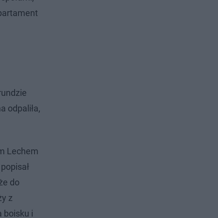
Apartament
rundzie
 odpaliła,
nym Lechem
 popisał
że do
ży z
 boisku i