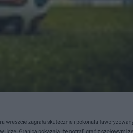
tóra wreszcie zagrała skutecznie i pokonała faworyzowan
 lidze. Granica pokazała, że potrafi grać z czołowymi z