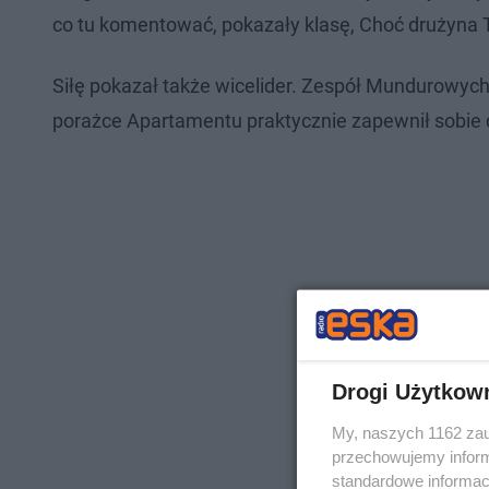
co tu komentować, pokazały klasę, Choć drużyna T
Siłę pokazał także wicelider. Zespół Mundurowyc
porażce Apartamentu praktycznie zapewnił sobie d
Drogi Użytkow
My, naszych 1162 zau
przechowujemy informa
standardowe informac