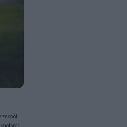
y zespół
espołami,