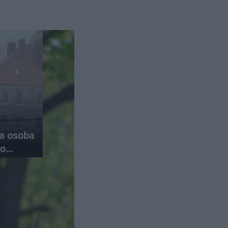
na osoba
do