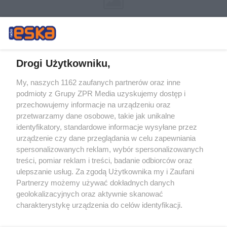
Drogi Użytkowniku,
My, naszych 1162 zaufanych partnerów oraz inne
Żaden utwór zamieszczony w serwisie nie może być powielany i
podmioty z Grupy ZPR Media uzyskujemy dostęp i
rozpowszechniany lub dalej rozpowszechniany w jakikolwiek sposób (w
tym także elektroniczny lub mechaniczny) na jakimkolwiek polu
przechowujemy informacje na urządzeniu oraz
eksploatacji w jakiejkolwiek formie, włącznie z umieszczaniem w
przetwarzamy dane osobowe, takie jak unikalne
Internecie bez pisemnej zgody właściciela praw. Jakiekolwiek użycie lub
identyfikatory, standardowe informacje wysyłane przez
wykorzystanie utworów w całości lub w części z naruszeniem prawa,
tzn. bez właściwej zgody, jest zabronione pod groźbą kary i może być
urządzenie czy dane przeglądania w celu zapewniania
ścigane prawnie.
spersonalizowanych reklam, wybór spersonalizowanych
treści, pomiar reklam i treści, badanie odbiorców oraz
ulepszanie usług. Za zgodą Użytkownika my i Zaufani
Partnerzy możemy używać dokładnych danych
geolokalizacyjnych oraz aktywnie skanować
charakterystykę urządzenia do celów identyfikacji.
Ponieważ cenimy Twoją prywatność, prosimy o zgodę na
O nas
korzystanie z tych technologii poprzez kliknięcie