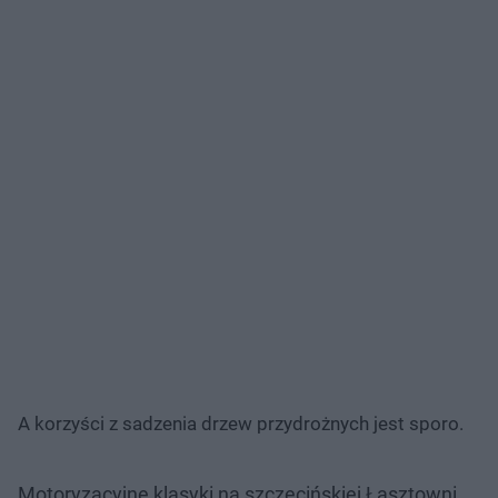
A korzyści z sadzenia drzew przydrożnych jest sporo.
Motoryzacyjne klasyki na szczecińskiej Łasztowni