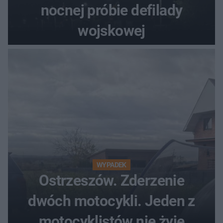
nocnej próbie defilady
wojskowej
WYPADEK
Ostrzeszów. Zderzenie
dwóch motocykli. Jeden z
motocyklistów nie żyje