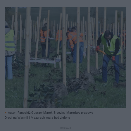
Autor: Fanpejdż Gustaw Marek Brzezin/ Materiały prasowe
Drogi na Warmii i Mazurach mają być zielone