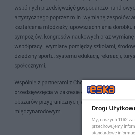
wspólnych przedsięwzięć gospodarczo-handlowych
artystycznego poprzez m.in. wymianę zespołów ar
kształcenia młodzieży, upowszechniania dorobku 
sympozjów, kongresów naukowych oraz wymianę d
współpracy i wymiany pomiędzy szkołami, środow
dziedziny sportu, systemu edukacji, rekreacji, tur
społecznymi.
Wspólnie z partnerami z Chorwacji Braniewo będ
przedsięwzięcia w zakresie edukacji, kultury, sport
obszarów przygranicznych, a także wzajemnie prom
Drogi Użytkow
międzynarodowym.
My, naszych 1162 zau
przechowujemy informa
standardowe informac