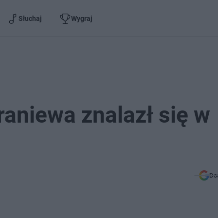
Słuchaj
Wygraj
raniewa znalazł się w
Do