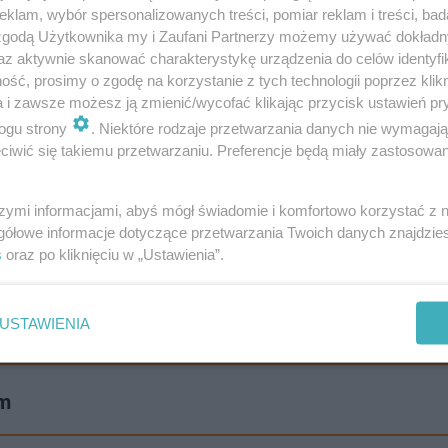
klam, wybór spersonalizowanych treści, pomiar reklam i treści, bad
 zgodą Użytkownika my i Zaufani Partnerzy możemy używać dokład
az aktywnie skanować charakterystykę urządzenia do celów identyfi
ść, prosimy o zgodę na korzystanie z tych technologii poprzez klikn
a i zawsze możesz ją zmienić/wycofać klikając przycisk ustawień pr
ogu strony
. Niektóre rodzaje przetwarzania danych nie wymagaj
iwić się takiemu przetwarzaniu. Preferencje będą miały zastosowanie
szymi informacjami, abyś mógł świadomie i komfortowo korzystać z
gółowe informacje dotyczące przetwarzania Twoich danych znajdzi
s
oraz po kliknięciu w „Ustawienia”.
u z przyjazdem delegacji Gminy Konavle w strategicznyc
kie flagi państwowe.
USTAWIENIA
im