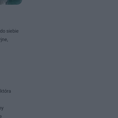
do siebie
jne,
 która
ny
e