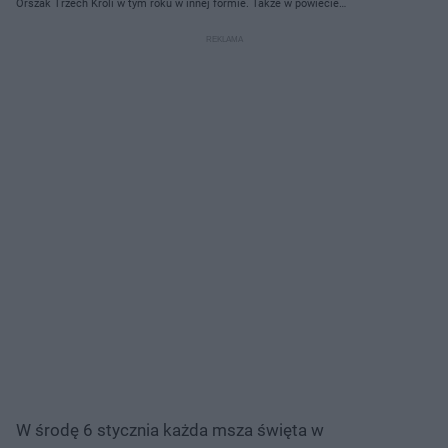
Orszak Trzech Króli w tym roku w innej formie. Także w powiecie
braniewskim
W środę 6 stycznia każda msza święta w