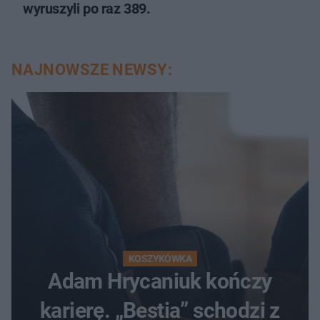
wyruszyli po raz 389.
NAJNOWSZE NEWSY:
KOSZYKÓWKA
Adam Hrycaniuk kończy
karierę. „Bestia” schodzi z