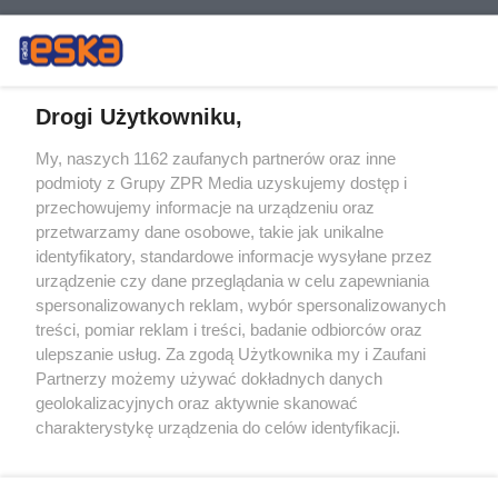
Drogi Użytkowniku,
My, naszych 1162 zaufanych partnerów oraz inne
Żaden utwór zamieszczony w serwisie nie może być powielany i
podmioty z Grupy ZPR Media uzyskujemy dostęp i
rozpowszechniany lub dalej rozpowszechniany w jakikolwiek sposób (w
tym także elektroniczny lub mechaniczny) na jakimkolwiek polu
przechowujemy informacje na urządzeniu oraz
eksploatacji w jakiejkolwiek formie, włącznie z umieszczaniem w
przetwarzamy dane osobowe, takie jak unikalne
Internecie bez pisemnej zgody właściciela praw. Jakiekolwiek użycie lub
identyfikatory, standardowe informacje wysyłane przez
wykorzystanie utworów w całości lub w części z naruszeniem prawa,
tzn. bez właściwej zgody, jest zabronione pod groźbą kary i może być
urządzenie czy dane przeglądania w celu zapewniania
ścigane prawnie.
spersonalizowanych reklam, wybór spersonalizowanych
treści, pomiar reklam i treści, badanie odbiorców oraz
ulepszanie usług. Za zgodą Użytkownika my i Zaufani
Partnerzy możemy używać dokładnych danych
geolokalizacyjnych oraz aktywnie skanować
charakterystykę urządzenia do celów identyfikacji.
Ponieważ cenimy Twoją prywatność, prosimy o zgodę na
O nas
korzystanie z tych technologii poprzez kliknięcie
Informacje prawne