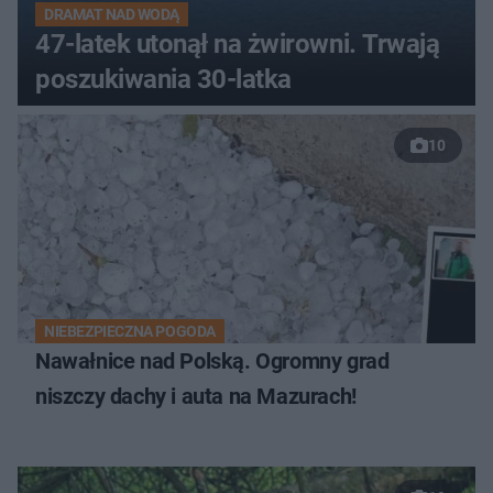
DRAMAT NAD WODĄ
47-latek utonął na żwirowni. Trwają
poszukiwania 30-latka
10
NIEBEZPIECZNA POGODA
Nawałnice nad Polską. Ogromny grad
niszczy dachy i auta na Mazurach!