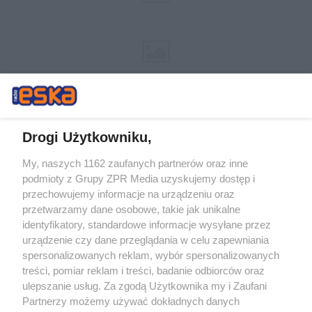
Drogi Użytkowniku,
My, naszych 1162 zaufanych partnerów oraz inne
Żaden utwór zamieszczony w serwisie nie może być powielany i
podmioty z Grupy ZPR Media uzyskujemy dostęp i
rozpowszechniany lub dalej rozpowszechniany w jakikolwiek sposób (w
tym także elektroniczny lub mechaniczny) na jakimkolwiek polu
przechowujemy informacje na urządzeniu oraz
eksploatacji w jakiejkolwiek formie, włącznie z umieszczaniem w
przetwarzamy dane osobowe, takie jak unikalne
Internecie bez pisemnej zgody właściciela praw. Jakiekolwiek użycie lub
identyfikatory, standardowe informacje wysyłane przez
wykorzystanie utworów w całości lub w części z naruszeniem prawa,
tzn. bez właściwej zgody, jest zabronione pod groźbą kary i może być
urządzenie czy dane przeglądania w celu zapewniania
ścigane prawnie.
spersonalizowanych reklam, wybór spersonalizowanych
treści, pomiar reklam i treści, badanie odbiorców oraz
ulepszanie usług. Za zgodą Użytkownika my i Zaufani
Partnerzy możemy używać dokładnych danych