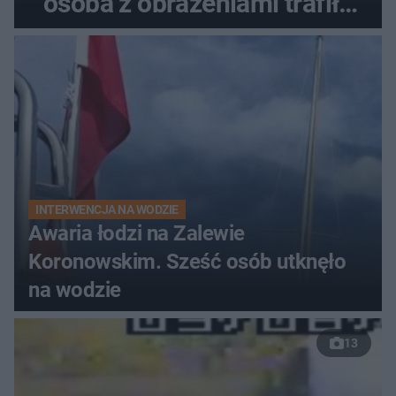
osoba z obrażeniami trafiła
do szpitala
INTERWENCJA NA WODZIE
Awaria łodzi na Zalewie
Koronowskim. Sześć osób utknęło
na wodzie
13