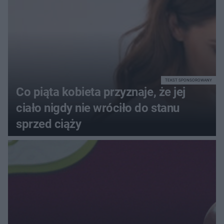
72+7×7−7×5=?
TEKST SPONSOROWANY
Co piąta kobieta przyznaje, że jej
ciało nigdy nie wróciło do stanu
sprzed ciąży