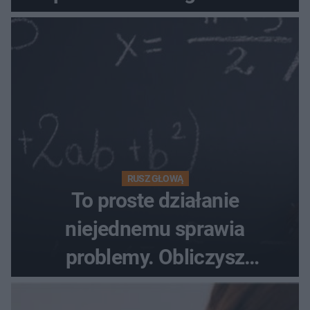
towaru
RUSZ GŁOWĄ
To proste działanie
niejednemu sprawia
problemy. Obliczysz
poprawnie, ile to jest