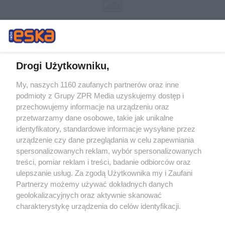
Drogi Użytkowniku,
My, naszych 1160 zaufanych partnerów oraz inne
Żaden utwór zamieszczony w serwisie nie może być powielany i
podmioty z Grupy ZPR Media uzyskujemy dostęp i
rozpowszechniany lub dalej rozpowszechniany w jakikolwiek sposób (w
tym także elektroniczny lub mechaniczny) na jakimkolwiek polu
przechowujemy informacje na urządzeniu oraz
eksploatacji w jakiejkolwiek formie, włącznie z umieszczaniem w
przetwarzamy dane osobowe, takie jak unikalne
Internecie bez pisemnej zgody właściciela praw. Jakiekolwiek użycie lub
identyfikatory, standardowe informacje wysyłane przez
wykorzystanie utworów w całości lub w części z naruszeniem prawa,
tzn. bez właściwej zgody, jest zabronione pod groźbą kary i może być
urządzenie czy dane przeglądania w celu zapewniania
ścigane prawnie.
spersonalizowanych reklam, wybór spersonalizowanych
treści, pomiar reklam i treści, badanie odbiorców oraz
ulepszanie usług. Za zgodą Użytkownika my i Zaufani
Partnerzy możemy używać dokładnych danych
geolokalizacyjnych oraz aktywnie skanować
charakterystykę urządzenia do celów identyfikacji.
Ponieważ cenimy Twoją prywatność, prosimy o zgodę na
O nas