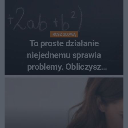
RUSZ GŁOWĄ
To proste działanie
niejednemu sprawia
problemy. Obliczysz
poprawnie, ile to jest
72+7×7−7×5=?