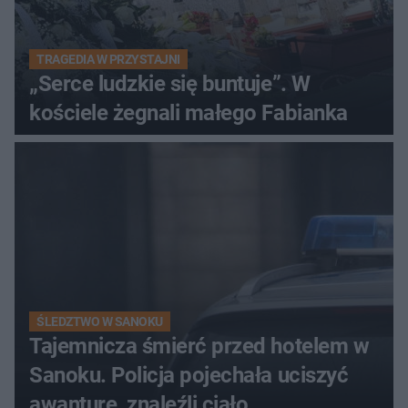
TRAGEDIA W PRZYSTAJNI
„Serce ludzkie się buntuje”. W
kościele żegnali małego Fabianka
ŚLEDZTWO W SANOKU
Tajemnicza śmierć przed hotelem w
Sanoku. Policja pojechała uciszyć
awanturę, znaleźli ciało