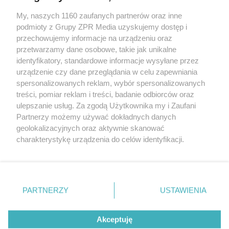
My, naszych 1160 zaufanych partnerów oraz inne
Żaden utwór zamieszczony w serwisie nie może być powielany i
podmioty z Grupy ZPR Media uzyskujemy dostęp i
rozpowszechniany lub dalej rozpowszechniany w jakikolwiek sposób (w
tym także elektroniczny lub mechaniczny) na jakimkolwiek polu
przechowujemy informacje na urządzeniu oraz
eksploatacji w jakiejkolwiek formie, włącznie z umieszczaniem w
przetwarzamy dane osobowe, takie jak unikalne
Internecie bez pisemnej zgody właściciela praw. Jakiekolwiek użycie lub
identyfikatory, standardowe informacje wysyłane przez
wykorzystanie utworów w całości lub w części z naruszeniem prawa,
tzn. bez właściwej zgody, jest zabronione pod groźbą kary i może być
urządzenie czy dane przeglądania w celu zapewniania
ścigane prawnie.
spersonalizowanych reklam, wybór spersonalizowanych
treści, pomiar reklam i treści, badanie odbiorców oraz
ulepszanie usług. Za zgodą Użytkownika my i Zaufani
Partnerzy możemy używać dokładnych danych
geolokalizacyjnych oraz aktywnie skanować
charakterystykę urządzenia do celów identyfikacji.
Ponieważ cenimy Twoją prywatność, prosimy o zgodę na
O nas
korzystanie z tych technologii poprzez kliknięcie
Informacje prawne
„Akceptuję”. Zgoda jest dobrowolna i zawsze możesz ją
zmienić/wycofać klikając przycisk ustawień prywatności
PARTNERZY
USTAWIENIA
Nasze serwisy
znajdujący się w lewym dolnym rogu strony
. Niektóre
rodzaje przetwarzania danych nie wymagają zgody
© 2026 Grupa ZPR Media
Akceptuję
użytkownika, ale masz prawo sprzeciwić się takiemu