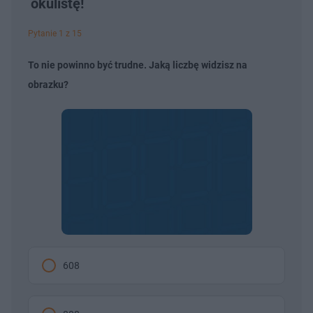
okulistę!
Pytanie 1 z 15
To nie powinno być trudne. Jaką liczbę widzisz na
obrazku?
608