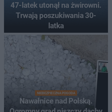
47-latek utonął na żwirowni.
Trwają poszukiwania 30-
latka
NIEBEZPIECZNA POGODA
Nawałnice nad Polską.
Ogromny grad niszczy dachy