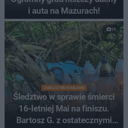
i auta na Mazurach!
19
ZABÓJSTWO W MŁAWIE
Śledztwo w sprawie śmierci
16-letniej Mai na finiszu.
Bartosz G. z ostatecznymi