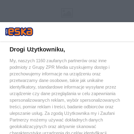
Drogi Użytkowniku,
My, naszych 1160 zaufanych partnerów oraz inne
Żaden utwór zamieszczony w serwisie nie może być powielany i
podmioty z Grupy ZPR Media uzyskujemy dostęp i
rozpowszechniany lub dalej rozpowszechniany w jakikolwiek sposób (w
tym także elektroniczny lub mechaniczny) na jakimkolwiek polu
przechowujemy informacje na urządzeniu oraz
eksploatacji w jakiejkolwiek formie, włącznie z umieszczaniem w
przetwarzamy dane osobowe, takie jak unikalne
Internecie bez pisemnej zgody właściciela praw. Jakiekolwiek użycie lub
identyfikatory, standardowe informacje wysyłane przez
wykorzystanie utworów w całości lub w części z naruszeniem prawa,
tzn. bez właściwej zgody, jest zabronione pod groźbą kary i może być
urządzenie czy dane przeglądania w celu zapewniania
ścigane prawnie.
spersonalizowanych reklam, wybór spersonalizowanych
treści, pomiar reklam i treści, badanie odbiorców oraz
ulepszanie usług. Za zgodą Użytkownika my i Zaufani
Partnerzy możemy używać dokładnych danych
geolokalizacyjnych oraz aktywnie skanować
charakterystykę urządzenia do celów identyfikacji.