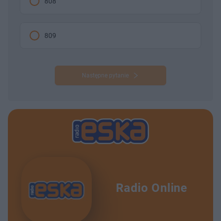
808
809
Następne pytanie
Radio Online