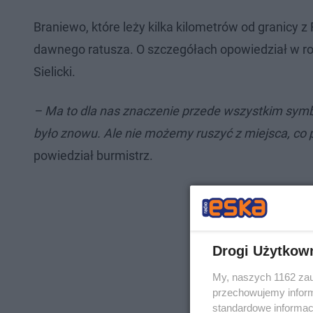
Braniewo, które leży kilka kilometrów od granicy 
dawnego ratusza. O szczegółach opowiedział w r
Sielicki.
– Ma to dla nas znaczenie przede wszystkim symbo
było znowu. Ale nie możemy ruszyć z miejsca, co po
powiedział burmistrz.
Drogi Użytkow
My, naszych 1162 zau
przechowujemy informa
standardowe informac