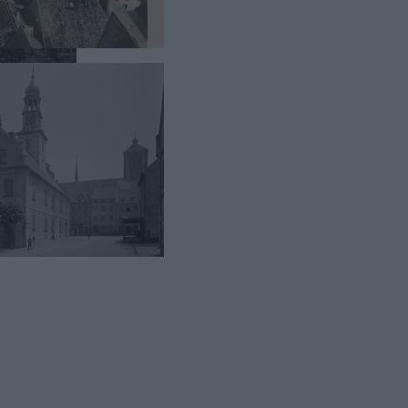
ku, co ma
 nim salę