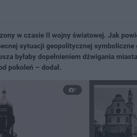
ony w czasie II wojny światowej. Jak powi
becnej sytuacji geopolitycznej symboliczne
usza byłaby dopełnieniem dźwigania miasta
od pokoleń – dodał.
7