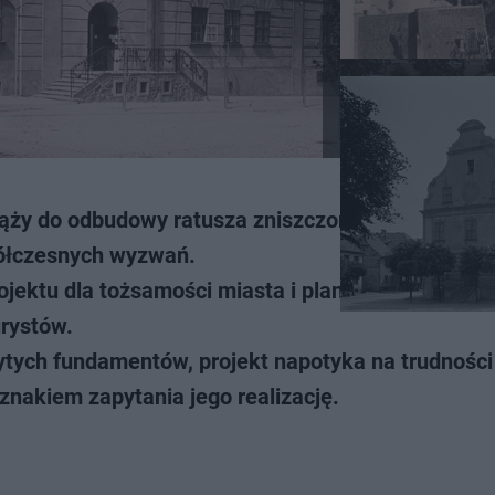
dąży do odbudowy ratusza zniszczonego w 1945 ro
ółczesnych wyzwań.
rojektu dla tożsamości miasta i planuje ulokować w
urystów.
ytych fundamentów, projekt napotyka na trudności
 znakiem zapytania jego realizację.