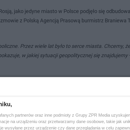
z Rosją, jako jedyne miasto w Polsce podjęło się odbudow
ozmowie z Polską Agencją Prasową burmistrz Braniewa
liczne. Przez wiele lat było to serce miasta. Chcemy, ż
kazuje, w jakiej sytuacji geopolitycznej się znajdujemy
niku,
fanych partnerów oraz inne podmioty z Grupy ZPR Media uzyskujem
cje na urządzeniu oraz przetwarzamy dane osobowe, takie jak unika
je wysyłane przez urządzenie czy dane przeglądania w celu zapewn