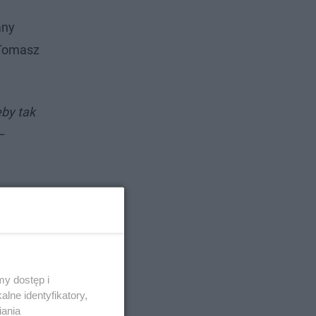
any
 Tomasz
eby tak
–
y dostęp i
lne identyfikatory,
iania