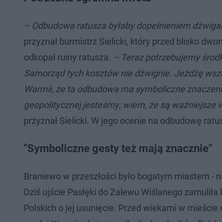
– Odbudowa ratusza byłaby dopełnieniem dźwigani
przyznał burmistrz Sielicki, który przed blisko d
odkopał ruiny ratusza.
– Teraz potrzebujemy środ
Samorząd tych kosztów nie dźwignie. Jeżdżę wszę
Warmii, że ta odbudowa ma symboliczne znaczenie. A
geopolitycznej jesteśmy; wiem, że są ważniejsze w
przyznał Sielicki. W jego ocenie na odbudowę ratu
"Symboliczne gesty też mają znacznie"
Braniewo w przeszłości było bogatym miastem - na r
Dziś ujście Pasłęki do Zalewu Wiślanego zamuliła
Polskich o jej usunięcie. Przed wiekami w mieście 