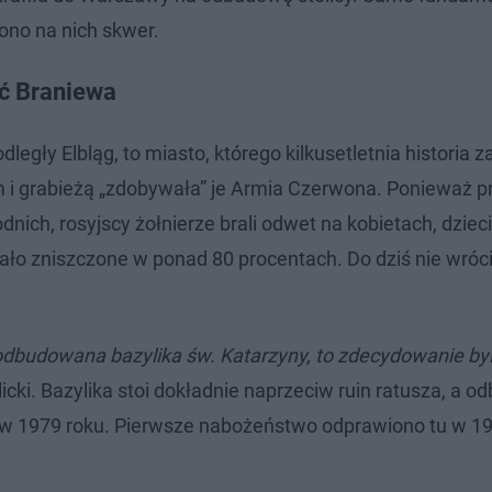
zono na nich skwer.
ść Braniewa
legły Elbląg, to miasto, którego kilkusetletnia historia 
m i grabieżą „zdobywała” je Armia Czerwona. Ponieważ 
nich, rosyjscy żołnierze brali odwet na kobietach, dzieci
stało zniszczone w ponad 80 procentach. Do dziś nie wróc
odbudowana bazylika św. Katarzyny, to zdecydowanie by
licki. Bazylika stoi dokładnie naprzeciw ruin ratusza, a 
 1979 roku. Pierwsze nabożeństwo odprawiono tu w 19