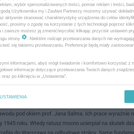
klam, wybór spersonalizowanych treści, pomiar reklam i treści, bad
 zgodą Użytkownika my i Zaufani Partnerzy możemy używać dokład
az aktywnie skanować charakterystykę urządzenia do celów identyfi
ść, prosimy o zgodę na korzystanie z tych technologii poprzez klikn
a i zawsze możesz ją zmienić/wycofać klikając przycisk ustawień pr
ogu strony
. Niektóre rodzaje przetwarzania danych nie wymagaj
iwić się takiemu przetwarzaniu. Preferencje będą miały zastosowanie
ztynie otwarty. Tak wygląda!
szymi informacjami, abyś mógł świadomie i komfortowo korzystać z
nym budynkiem w mieście przez ponad 600 lat, włodarz 
gółowe informacje dotyczące przetwarzania Twoich danych znajdzi
ż miejsce na „działalność komercyjną dla turystów i mie
s
oraz po kliknięciu w „Ustawienia”.
niewa zieje ogrodzona siatką dziura, w której widać fun
ogradzającej dziurę z fundamentami powieszono kilkanaś
USTAWIENIA
 architektury z Politechniki Łódzkiej, którzy zaprojektow
awodu pod okiem prof. Jana Salma. Ich prace wyraźnie 
y 1945 roku. Wtedy ratusz mocno ucierpiał na skutek dzi
 trafiła do Warszawy na odbudowę stolicy. Same fundam