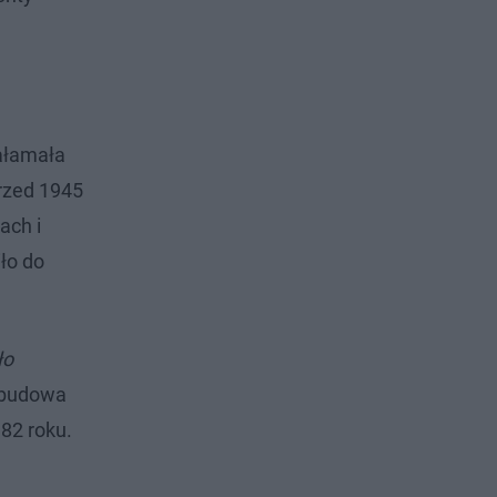
załamała
przed 1945
ach i
iło do
ło
odbudowa
82 roku.