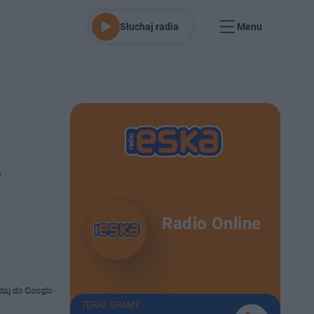
Słuchaj radia
Menu
.
Radio Online
daj do Google
TERAZ GRAMY