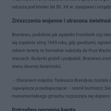
ratusza pod koniec lat 50. XX w. zasypano i urząd
Zniszczenia wojenne i utracona świetno
Braniewo, podobnie jak sąsiedni Frombork czy nieod
się zupełnie zimą 1945 roku, gdy gwałtami, ognie
rokiem tereny te formalnie należały do Prus Wschod
starcach. Budynki grabili i podpalali. Braniewo zo
stanu dawnej świetności.
– Staraniem księdza Tadeusza Brandysa została 
największe przedsięwzięcie
– ocenił burmistrz Sie
monumentalnego gmachu rozpoczęła się dopiero w
Potrzebna ogromna kwota