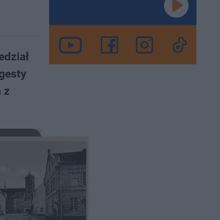
edział
 gesty
 z