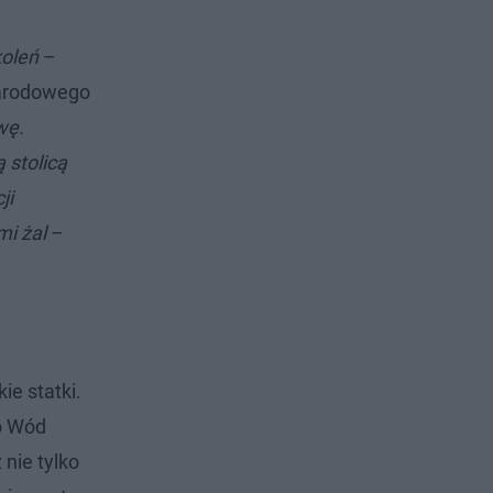
koleń
–
 Narodowego
wę.
 stolicą
ji
mi żal
–
ie statki.
do Wód
 nie tylko