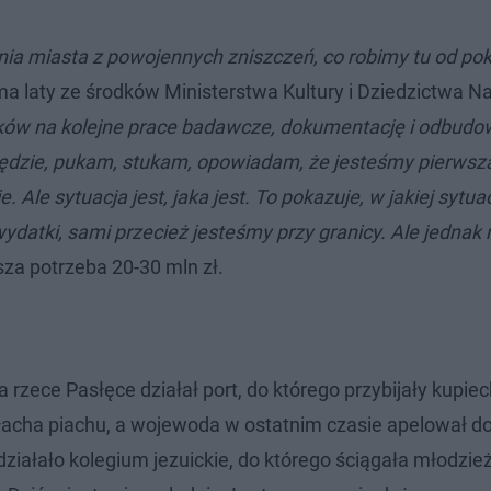
a miasta z powojennych zniszczeń, co robimy tu od po
woma laty ze środków Ministerstwa Kultury i Dziedzictwa
ków na kolejne prace badawcze, dokumentację i odbudo
dzie, pukam, stukam, opowiadam, że jesteśmy pierwszą
le sytuacja jest, jaka jest. To pokazuje, w jakiej sytuac
ydatki, sami przecież jesteśmy przy granicy. Ale jednak 
sza potrzeba 20-30 mln zł.
zece Pasłęce działał port, do którego przybijały kupieck
 łacha piachu, a wojewoda w ostatnim czasie apelował 
działało kolegium jezuickie, do którego ściągała młodzież