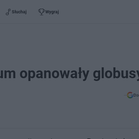
Słuchaj
Wygraj
um opanowały globus
Do