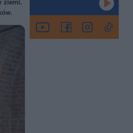
 ziemi.
eków.