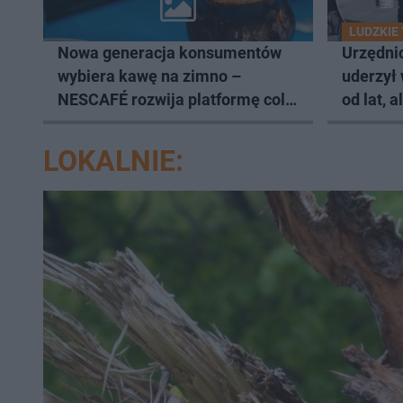
LUDZKIE
Nowa generacja konsumentów
Urzędnic
wybiera kawę na zimno –
uderzył
NESCAFÉ rozwija platformę cold
od lat, 
coffee
LOKALNIE: