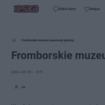
ESKA Story
Dołącz
Fromborskie muzeum opanowały globusy
Fromborskie muze
2024-07-05
8:11
as