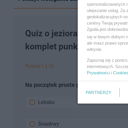
spersonalizowanych re
ulepszanie usług. Za
geolokalizacyjnych or
cenimy Twoją prywatno
Zgoda jest dobrowoln
Quiz o jeziorach w Polsce
się w lewym dolnym r
ale masz prawo sprzec
komplet punktów!
witrynie.
Zapoznaj się z poniż
Pytanie 1 z 10
internetowych. Szcze
Prywatności
i
Cookie
Na początek proste pytanie. Które polski
PARTNERZY
Łebsko
Śniadrwy