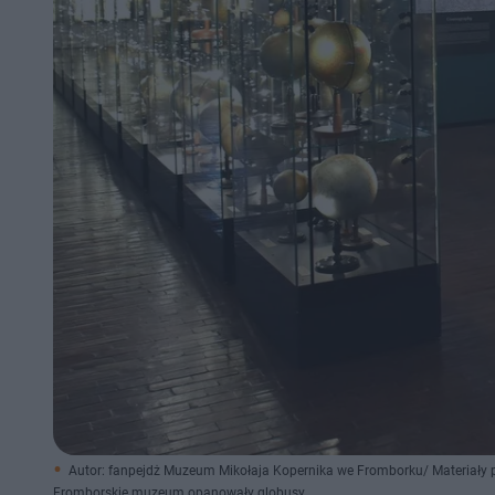
Autor: fanpejdż Muzeum Mikołaja Kopernika we Fromborku/ Materiały
Fromborskie muzeum opanowały globusy