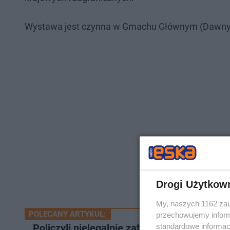
Wystawa jest czynna w Gmachu Głównym (Dawny 
Drogi Użytkow
My, naszych 1162 zau
POLECANY ARTYKUŁ:
przechowujemy informa
standardowe informac
Policzyli nielegalnie zatrudnionych