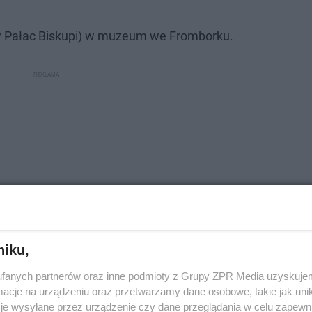
Pałac Biskupi) w muzeum we Fromborku.
niku,
fanych partnerów oraz inne podmioty z Grupy ZPR Media uzyskujem
cje na urządzeniu oraz przetwarzamy dane osobowe, takie jak unika
je wysyłane przez urządzenie czy dane przeglądania w celu zapewn