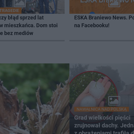
 TRAGEDIE
zy błąd sprzed lat
ESKA Braniewo News. Po
 w mieszkańca. Dom stoi
na Facebooku!
ale bez mediów
NAWAŁNICA NAD POLSKĄ
Grad wielkości pięści
zrujnował dachy. Jed
z obrażeniami trafiła 