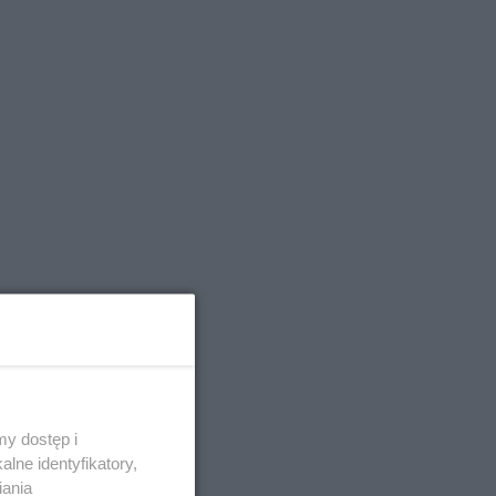
y dostęp i
lne identyfikatory,
iania