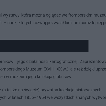
tytuł wystawy, która można oglądać we fromborskim muz
afii – nauk, których rozwój pozwalał ludziom coraz lepiej
rnikowi i jego działalności kartograficznej. Zaprezento
fromborskiego Muzeum (XVIII–XX w.), ale też dzięki uprz
ciła w muzeum jego kolekcja globusów.
e (a także na świecie) prywatna kolekcja historycznych,
ych w latach 1856–1954 we wszystkich znanych wytwór