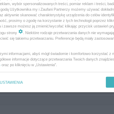
klam, wybór spersonalizowanych treści, pomiar reklam i treści, bad
 zgodą Użytkownika my i Zaufani Partnerzy możemy używać dokład
az aktywnie skanować charakterystykę urządzenia do celów identyfi
ść, prosimy o zgodę na korzystanie z tych technologii poprzez klikn
a i zawsze możesz ją zmienić/wycofać klikając przycisk ustawień pr
. Znawcy rodzimej geografii zdob
ogu strony
. Niektóre rodzaje przetwarzania danych nie wymagaj
iwić się takiemu przetwarzaniu. Preferencje będą miały zastosowanie
szymi informacjami, abyś mógł świadomie i komfortowo korzystać z
gółowe informacje dotyczące przetwarzania Twoich danych znajdzi
s
oraz po kliknięciu w „Ustawienia”.
e jezioro jest największe?
USTAWIENIA