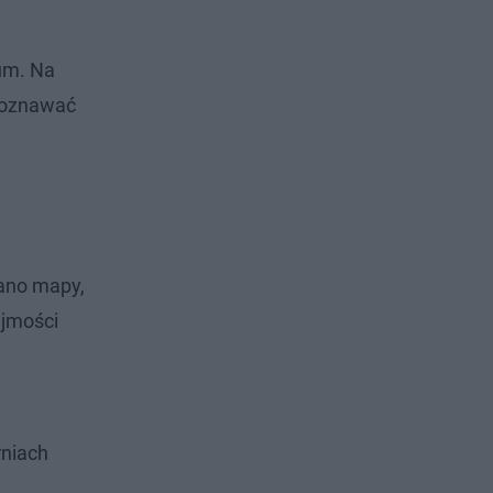
eum. Na
 poznawać
wano mapy,
ejmości
niach