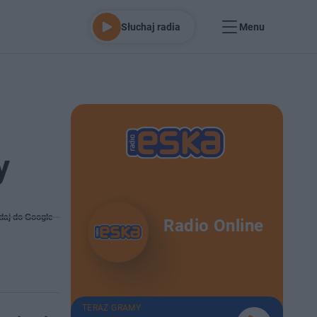
Słuchaj radia
Menu
y
daj do Google
Radio Online
TERAZ GRAMY