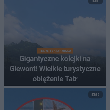
8
TURYSTYKA GÓRSKA
Gigantyczne kolejki na
Giewont! Wielkie turystyczne
oblężenie Tatr
35