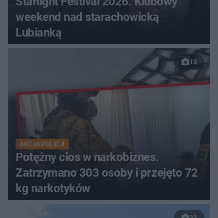
Starlight Festival 2026. Klubowy
weekend nad starachowicką
Lubianką
13
AKCJA POLICJI
Potężny cios w narkobiznes.
Zatrzymano 303 osoby i przejęto 72
kg narkotyków
22