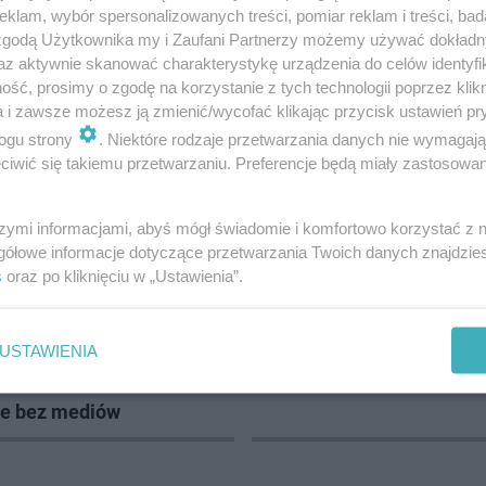
klam, wybór spersonalizowanych treści, pomiar reklam i treści, bad
 zgodą Użytkownika my i Zaufani Partnerzy możemy używać dokład
az aktywnie skanować charakterystykę urządzenia do celów identyfi
ść, prosimy o zgodę na korzystanie z tych technologii poprzez klikn
a i zawsze możesz ją zmienić/wycofać klikając przycisk ustawień pr
ANIEWO
ogu strony
. Niektóre rodzaje przetwarzania danych nie wymagaj
iwić się takiemu przetwarzaniu. Preferencje będą miały zastosowanie
23
szymi informacjami, abyś mógł świadomie i komfortowo korzystać z
gółowe informacje dotyczące przetwarzania Twoich danych znajdzi
s
oraz po kliknięciu w „Ustawienia”.
 TRAGEDIE
USTAWIENIA
zy błąd sprzed lat
ESKA Braniewo News. Po
 w mieszkańca. Dom stoi
na Facebooku!
ale bez mediów