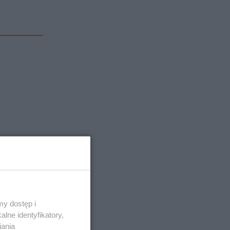
y dostęp i
lne identyfikatory,
iania