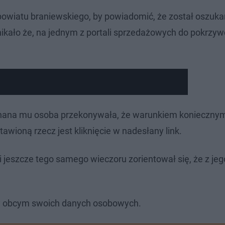
c powiatu braniewskiego, by powiadomić, że został oszuk
wynikało że, na jednym z portali sprzedażowych do pokrz
znana mu osoba przekonywała, że warunkiem konieczny
awioną rzecz jest kliknięcie w nadesłany link.
 jeszcze tego samego wieczoru zorientował się, że z jeg
ajmy obcym swoich danych osobowych.