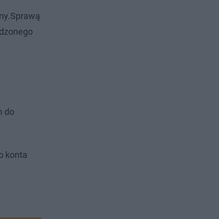
any.Sprawą
ywdzonego
m do
o konta