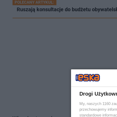
POLECANY ARTYKUŁ:
Ruszają konsultacje do budżetu obywatels
Drogi Użytkow
My, naszych 1160 zau
przechowujemy informa
standardowe informac