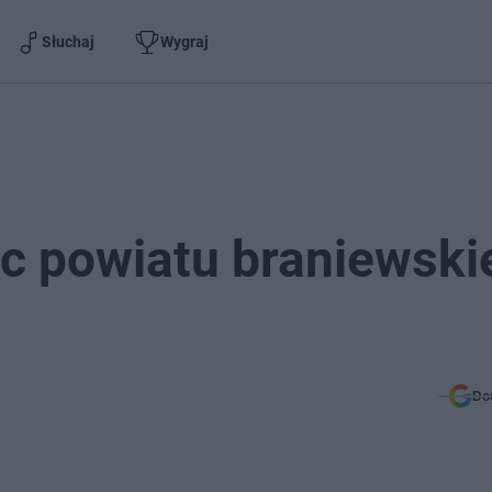
Słuchaj
Wygraj
ec powiatu braniewski
Do