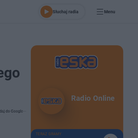
Słuchaj radia
Menu
ego
Radio Online
daj do Google
TERAZ GRAMY