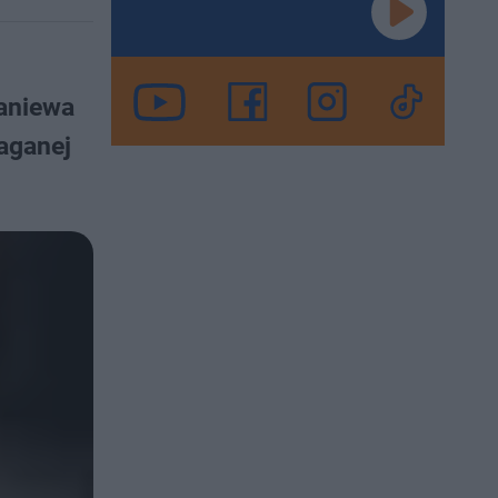
raniewa
aganej