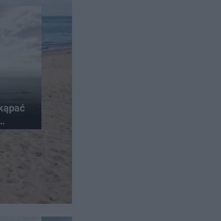
kąpać