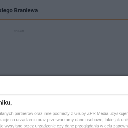
kiego Braniewa
niku,
fanych partnerów oraz inne podmioty z Grupy ZPR Media uzyskujem
cje na urządzeniu oraz przetwarzamy dane osobowe, takie jak unika
je wysyłane przez urządzenie czy dane przeglądania w celu zapewn