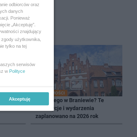
anie odbiorców oraz
nych danych
kacji. Ponieważ
ięcie „Akceptuję”.
ywatności znajdujący
ą zgody użytkownika,
 tylko na tej
 naszych serwisów
esz w
Polityce
WIADOMOŚCI
Akceptuję
lub nas
Co nowego w Braniewie? Te
inwestycje i wydarzenia
zaplanowano na 2026 rok