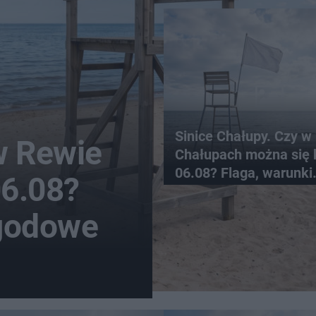
Sinice Chałupy. Czy w
w Rewie
Chałupach można się 
06.08? Flaga, warunki
06.08?
pogodowe
ogodowe