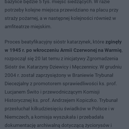
bazylice będzie 5 tys. miejsc siedzących. W razie
potrzeby kolejne miejsca przewidziano na placu przy
straży pożarnej, a w następnej kolejności również w
amfiteatrze miejskim.
Proces beatyfikacyjny sióstr katarzynek, które
zginęły
w 1945 r. po wkroczeniu Armii Czerwonej na Warmię
,
rozpoczął się 20 lat temu z inicjatywy Zgromadzenia
Sióstr św. Katarzyny Dziewicy i Męczennicy. W grudniu
2004 r. został zaprzysiężony w Braniewie Trybunał
Diecezjalny z promotorem sprawiedliwości ks. prof.
Lucjanem Świto i przewodniczącym Komisji
Historycznej ks. prof. Andrzejem Kopiczko. Trybunał
przesłuchał kilkudziesięciu świadków w Polsce i w
Niemczech, a komisja wyszukała i przebadała
dokumentację archiwalną dotyczącą życiorysów i