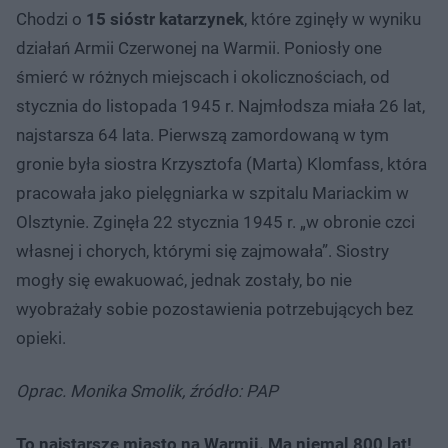
Chodzi o
15 sióstr katarzynek
, które zginęły w wyniku
działań Armii Czerwonej na Warmii. Poniosły one
śmierć w różnych miejscach i okolicznościach, od
stycznia do listopada 1945 r. Najmłodsza miała 26 lat,
najstarsza 64 lata. Pierwszą zamordowaną w tym
gronie była siostra Krzysztofa (Marta) Klomfass, która
pracowała jako pielęgniarka w szpitalu Mariackim w
Olsztynie. Zginęła 22 stycznia 1945 r. „w obronie czci
własnej i chorych, którymi się zajmowała”. Siostry
mogły się ewakuować, jednak zostały, bo nie
wyobrażały sobie pozostawienia potrzebujących bez
opieki.
Oprac. Monika Smolik, źródło: PAP
To najstarsze miasto na Warmii. Ma niemal 800 lat!