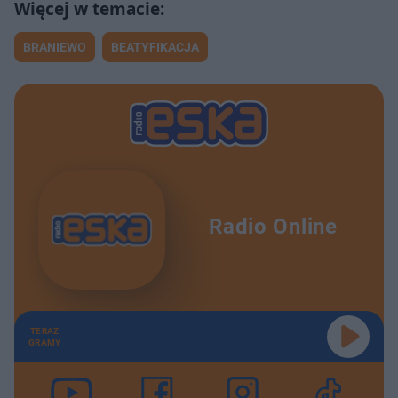
BRANIEWO
BEATYFIKACJA
Radio Online
TERAZ
GRAMY