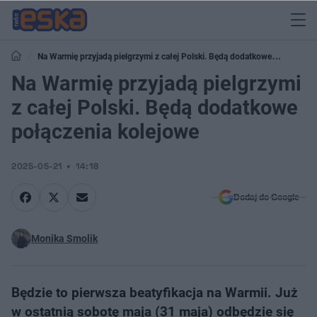
Na Warmię przyjadą pielgrzymi z całej Polski. Będą dodatkowe
połączenia kolejowe
Na Warmię przyjadą pielgrzymi
z całej Polski. Będą dodatkowe
połączenia kolejowe
2025-05-21
14:18
Dodaj do Google
Monika Smolik
Będzie to pierwsza beatyfikacja na Warmii. Już
w ostatnią sobotę maja (31 maja) odbędzie się