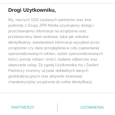
Drogi Użytkowniku,
My, naszych 1162 zaufanych partnerów oraz inne
Żaden utwór zamieszczony w serwisie nie może być powielany i
podmioty z Grupy ZPR Media uzyskujemy dostęp i
rozpowszechniany lub dalej rozpowszechniany w jakikolwiek sposób (w
przechowujemy informacje na urządzeniu oraz
tym także elektroniczny lub mechaniczny) na jakimkolwiek polu
eksploatacji w jakiejkolwiek formie, włącznie z umieszczaniem w
przetwarzamy dane osobowe, takie jak unikalne
Internecie bez pisemnej zgody właściciela praw. Jakiekolwiek użycie lub
identyfikatory, standardowe informacje wysyłane przez
wykorzystanie utworów w całości lub w części z naruszeniem prawa,
tzn. bez właściwej zgody, jest zabronione pod groźbą kary i może być
urządzenie czy dane przeglądania w celu zapewniania
ścigane prawnie.
spersonalizowanych reklam, wybór spersonalizowanych
treści, pomiar reklam i treści, badanie odbiorców oraz
ulepszanie usług. Za zgodą Użytkownika my i Zaufani
Partnerzy możemy używać dokładnych danych
geolokalizacyjnych oraz aktywnie skanować
charakterystykę urządzenia do celów identyfikacji.
Ponieważ cenimy Twoją prywatność, prosimy o zgodę na
O nas
korzystanie z tych technologii poprzez kliknięcie
Informacje prawne
„Akceptuję”. Zgoda jest dobrowolna i zawsze możesz ją
zmienić/wycofać klikając przycisk ustawień prywatności
PARTNERZY
USTAWIENIA
Nasze serwisy
znajdujący się w lewym dolnym rogu strony
. Niektóre