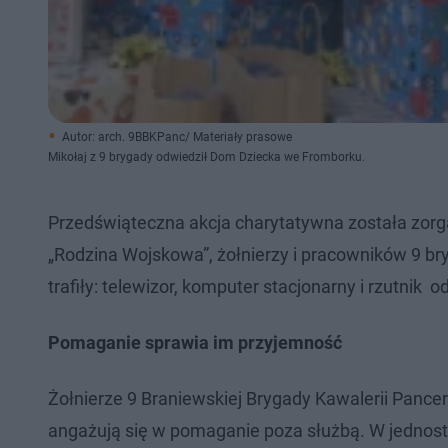
Autor: arch. 9BBKPanc/ Materiały prasowe
Mikołaj z 9 brygady odwiedził Dom Dziecka we Fromborku.
Przedświąteczna akcja charytatywna została zorga
„Rodzina Wojskowa”, żołnierzy i pracowników 9 b
trafiły: telewizor, komputer stacjonarny i rzutnik o
Pomaganie sprawia im przyjemność
Żołnierze 9 Braniewskiej Brygady Kawalerii Pance
angażują się w pomaganie poza służbą. W jednost