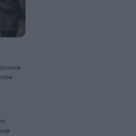
rzyszenia
zentów
sto
zuje