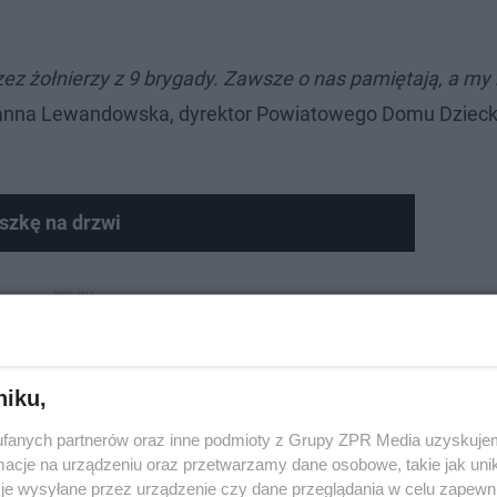
ez żołnierzy z 9 brygady. Zawsze o nas pamiętają, a my
anna Lewandowska, dyrektor Powiatowego Domu Dziec
szkę na drzwi
niku,
fanych partnerów oraz inne podmioty z Grupy ZPR Media uzyskujem
cje na urządzeniu oraz przetwarzamy dane osobowe, takie jak unika
je wysyłane przez urządzenie czy dane przeglądania w celu zapewn