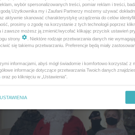
klam, wybór spersonalizowanych treści, pomiar reklam i treści, bad
 zgodą Użytkownika my i Zaufani Partnerzy możemy używać dokład
az aktywnie skanować charakterystykę urządzenia do celów identyfi
ść, prosimy o zgodę na korzystanie z tych technologii poprzez klikn
a i zawsze możesz ją zmienić/wycofać klikając przycisk ustawień pr
ogu strony
. Niektóre rodzaje przetwarzania danych nie wymagaj
iwić się takiemu przetwarzaniu. Preferencje będą miały zastosowanie
szymi informacjami, abyś mógł świadomie i komfortowo korzystać z
gółowe informacje dotyczące przetwarzania Twoich danych znajdzi
s
oraz po kliknięciu w „Ustawienia”.
USTAWIENIA