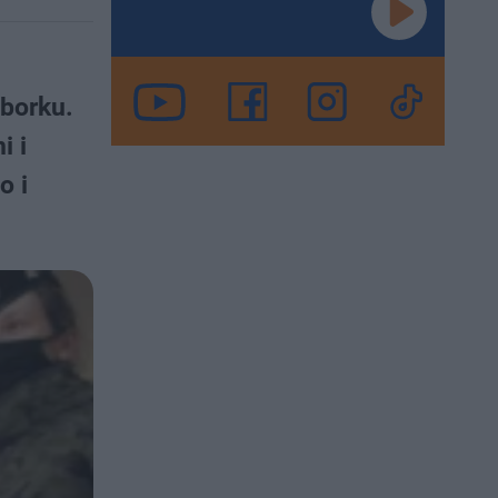
borku.
i i
o i