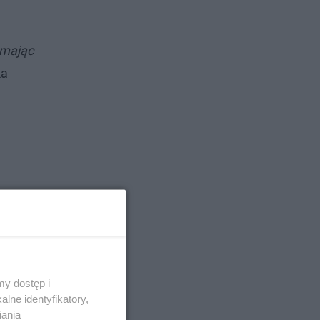
 mając
ka
y dostęp i
lne identyfikatory,
iania