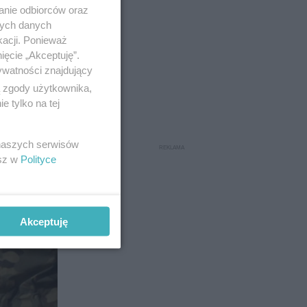
anie odbiorców oraz
nych danych
kacji. Ponieważ
ięcie „Akceptuję”.
ywatności znajdujący
ą zgody użytkownika,
8
 tylko na tej
 naszych serwisów
esz w
Polityce
Akceptuję