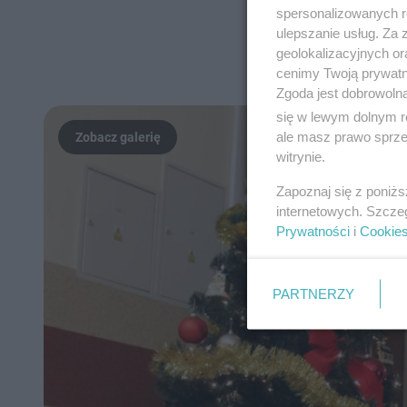
spersonalizowanych re
ulepszanie usług. Za
geolokalizacyjnych or
cenimy Twoją prywatno
Zgoda jest dobrowoln
się w lewym dolnym r
ale masz prawo sprzec
witrynie.
Zapoznaj się z poniż
internetowych. Szcze
Prywatności
i
Cookie
PARTNERZY