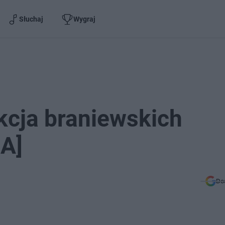
Słuchaj
Wygraj
kcja braniewskich
IA]
Do