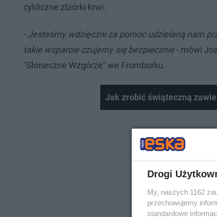
cykliczne zbiórki krwi.
- Jesteśmy wdzięczni za pomoc udzielaną nam prz
takie wsparcie czujemy się bezpiecznie
- mówi Jo
"Słoneczne Wzgórze" we Fromborku.
Jak zrobić świąteczną zawie
Drogi Użytkow
My, naszych 1162 zau
przechowujemy informa
standardowe informac