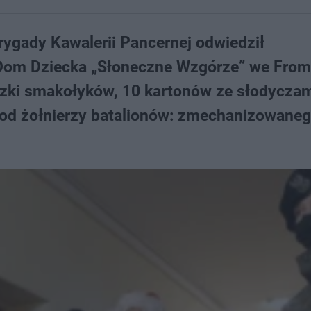
Brygady Kawalerii Pancernej odwiedził
Dom Dziecka „Słoneczne Wzgórze” we From
zki smakołyków, 10 kartonów ze słodyczam
 od żołnierzy batalionów: zmechanizowaneg