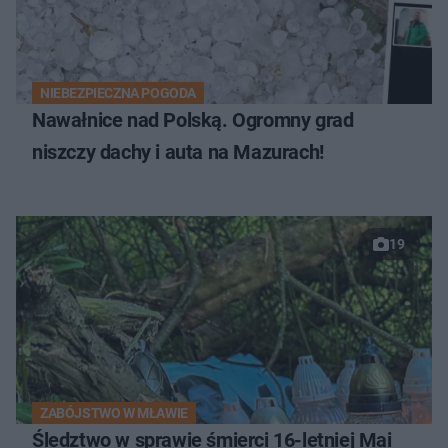
NIEBEZPIECZNA POGODA
Nawałnice nad Polską. Ogromny grad
niszczy dachy i auta na Mazurach!
19
ZABÓJSTWO W MŁAWIE
Śledztwo w sprawie śmierci 16-letniej Mai