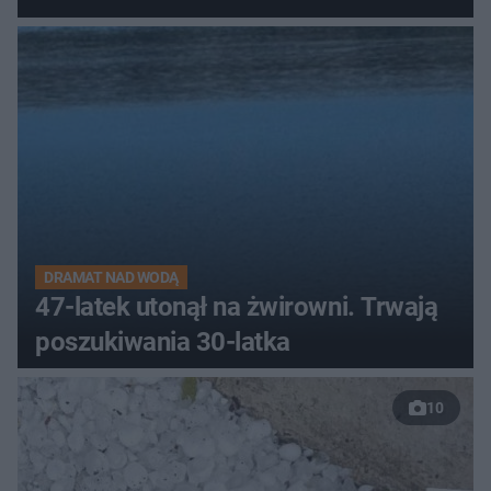
DRAMAT NAD WODĄ
47-latek utonął na żwirowni. Trwają
poszukiwania 30-latka
10