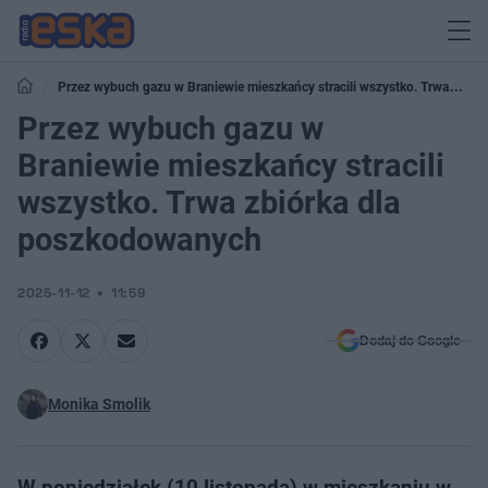
Przez wybuch gazu w Braniewie mieszkańcy stracili wszystko. Trwa
zbiórka dla poszkodowanych
Przez wybuch gazu w
Braniewie mieszkańcy stracili
wszystko. Trwa zbiórka dla
poszkodowanych
2025-11-12
11:59
Dodaj do Google
Monika Smolik
W poniedziałek (10 listopada) w mieszkaniu w