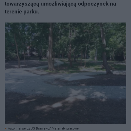
towarzyszącą umożliwiającą odpoczynek na
terenie parku.
Autor: fanpejdż UG Braniewo/ Materiały prasowe