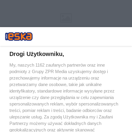
Drogi Użytkowniku,
My, naszych 1162 zaufanych partnerów oraz inne
Żaden utwór zamieszczony w serwisie nie może być powielany i
podmioty z Grupy ZPR Media uzyskujemy dostęp i
rozpowszechniany lub dalej rozpowszechniany w jakikolwiek sposób (w
tym także elektroniczny lub mechaniczny) na jakimkolwiek polu
przechowujemy informacje na urządzeniu oraz
eksploatacji w jakiejkolwiek formie, włącznie z umieszczaniem w
przetwarzamy dane osobowe, takie jak unikalne
Internecie bez pisemnej zgody właściciela praw. Jakiekolwiek użycie lub
identyfikatory, standardowe informacje wysyłane przez
wykorzystanie utworów w całości lub w części z naruszeniem prawa,
tzn. bez właściwej zgody, jest zabronione pod groźbą kary i może być
urządzenie czy dane przeglądania w celu zapewniania
ścigane prawnie.
spersonalizowanych reklam, wybór spersonalizowanych
treści, pomiar reklam i treści, badanie odbiorców oraz
ulepszanie usług. Za zgodą Użytkownika my i Zaufani
Partnerzy możemy używać dokładnych danych
geolokalizacyjnych oraz aktywnie skanować