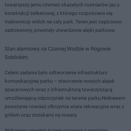
towarzyszy jemu również okazałych rozmiarów jaz o
konstrukcji żelbetowej, z którego rozpościera się
malowniczy widok na cały park. Teren jest częściowo
zadrzewiony, powstały utwardzone alejki parkowe.
Stan alarmowy na Czarnej Wodzie w Rogowie
Sobóckim.
Celem zadania było odtworzenie infrastruktury
komunikacyjnej parku – stworzenie nowych alejek
spacerowych wraz z infrastrukturą towarzyszącą
umożliwiającą odpoczynek na terenie parku.Niebawem
powstanie również olbrzymia wiata rekreacyjna wraz z
grillem oraz stoiskami na rowery.
Wykonano również ścianę oporową z gazonów