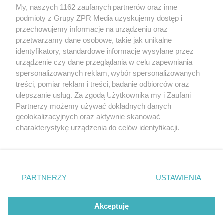
My, naszych 1162 zaufanych partnerów oraz inne
Żaden utwór zamieszczony w serwisie nie może być powielany i
podmioty z Grupy ZPR Media uzyskujemy dostęp i
rozpowszechniany lub dalej rozpowszechniany w jakikolwiek sposób (w
tym także elektroniczny lub mechaniczny) na jakimkolwiek polu
przechowujemy informacje na urządzeniu oraz
eksploatacji w jakiejkolwiek formie, włącznie z umieszczaniem w
przetwarzamy dane osobowe, takie jak unikalne
Internecie bez pisemnej zgody właściciela praw. Jakiekolwiek użycie lub
identyfikatory, standardowe informacje wysyłane przez
wykorzystanie utworów w całości lub w części z naruszeniem prawa,
tzn. bez właściwej zgody, jest zabronione pod groźbą kary i może być
urządzenie czy dane przeglądania w celu zapewniania
ścigane prawnie.
spersonalizowanych reklam, wybór spersonalizowanych
treści, pomiar reklam i treści, badanie odbiorców oraz
ulepszanie usług. Za zgodą Użytkownika my i Zaufani
Partnerzy możemy używać dokładnych danych
geolokalizacyjnych oraz aktywnie skanować
charakterystykę urządzenia do celów identyfikacji.
Ponieważ cenimy Twoją prywatność, prosimy o zgodę na
O nas
korzystanie z tych technologii poprzez kliknięcie
Informacje prawne
„Akceptuję”. Zgoda jest dobrowolna i zawsze możesz ją
zmienić/wycofać klikając przycisk ustawień prywatności
PARTNERZY
USTAWIENIA
Nasze serwisy
znajdujący się w lewym dolnym rogu strony
. Niektóre
rodzaje przetwarzania danych nie wymagają zgody
© 2026 Grupa ZPR Media
Akceptuję
użytkownika, ale masz prawo sprzeciwić się takiemu
przetwarzaniu. Preferencje będą miały zastosowanie tylko