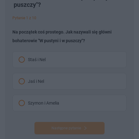
puszczy"?
Pytanie 1 z 10
Na początek coś prostego. Jak nazywali się główni
bohaterowie "W pustyni i w puszczy"?
Staś i Nel
Jaś i Nel
Szymon i Amelia
Następne pytanie