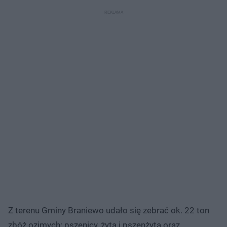
Opolszczyzny
Z terenu Gminy Braniewo udało się zebrać ok. 22 ton
zbóż ozimych: pszenicy, żyta i pszenżyta oraz