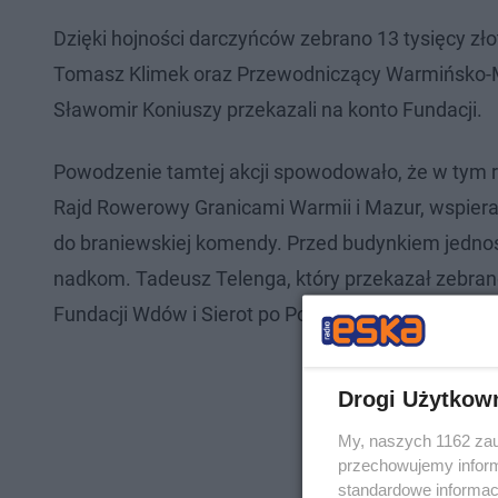
Dzięki hojności darczyńców zebrano 13 tysięcy zło
Tomasz Klimek oraz Przewodniczący Warmińsko-M
Sławomir Koniuszy przekazali na konto Fundacji.
Powodzenie tamtej akcji spowodowało, że w tym ro
Rajd Rowerowy Granicami Warmii i Mazur, wspierają
do braniewskiej komendy. Przed budynkiem jednostk
nadkom. Tadeusz Telenga, który przekazał zebrane
Fundacji Wdów i Sierot po Poległych Policjantach.
Drogi Użytkow
My, naszych 1162 zau
przechowujemy informa
standardowe informac