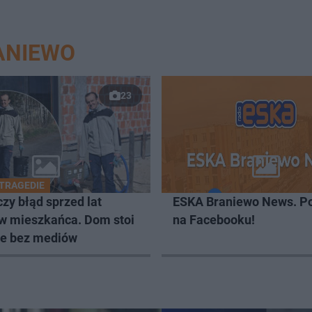
ANIEWO
23
 TRAGEDIE
zy błąd sprzed lat
ESKA Braniewo News. Po
 w mieszkańca. Dom stoi
na Facebooku!
ale bez mediów