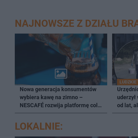
NAJNOWSZE Z DZIAŁU BR
LUDZKIE
Nowa generacja konsumentów
Urzędnic
wybiera kawę na zimno –
uderzył
NESCAFÉ rozwija platformę cold
od lat, 
coffee
LOKALNIE: