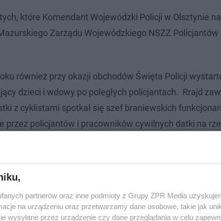
tych, które Komendant Wojewódzki Policji w Olsztynie na
azurskiego Zarządu Wojewódzkiego NSZZ Policjantów 
ku również przy okazji obchodów Święta Policji wystarto
cy dzieci i wdowy po poległych policjantach. Rrajd zawi
i z cyklistami spotkał się szef braniewskich funkcjonar
 przez policjantów i pracowników cywilnych datki na rz
niku,
fanych partnerów oraz inne podmioty z Grupy ZPR Media uzyskujem
cje na urządzeniu oraz przetwarzamy dane osobowe, takie jak unika
je wysyłane przez urządzenie czy dane przeglądania w celu zapewn