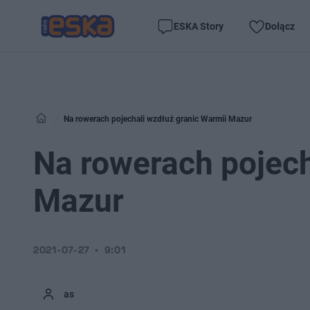
ESKA Story
Dołącz
Na rowerach pojechali wzdłuż granic Warmii Mazur
Na rowerach pojech
Mazur
2021-07-27
9:01
as