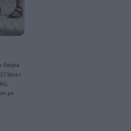
ów Święta
7 lipca i
le),
tom po