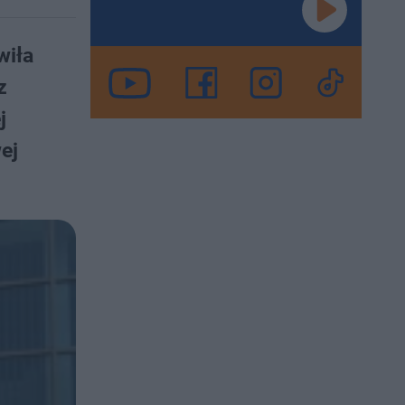
wiła
z
j
ej