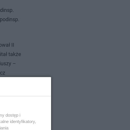
dinsp.
podinsp.
wał II
tał także
iuszy –
ecz
y dostęp i
lne identyfikatory,
iania