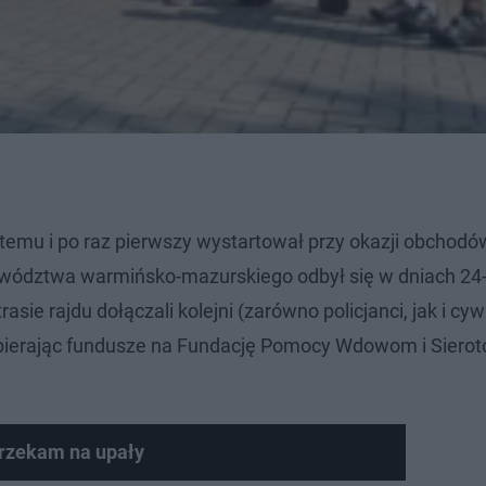
y temu i po raz pierwszy wystartował przy okazji obchod
jewództwa warmińsko-mazurskiego odbył się w dniach 24-2
ie rajdu dołączali kolejni (zarówno policjanci, jak i cywi
 zbierając fundusze na Fundację Pomocy Wdowom i Siero
rzekam na upały