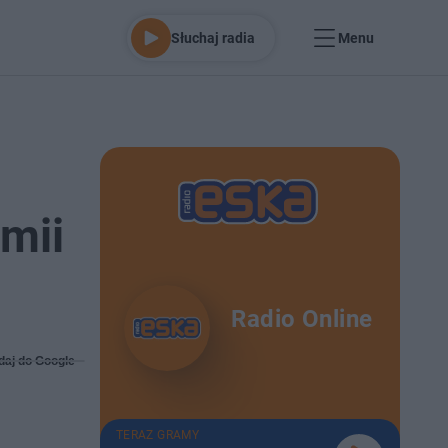
Słuchaj radia
Menu
mii
Radio Online
daj do Google
TERAZ GRAMY