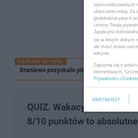
spersonalizowanych re
ulepszanie usług. Za
geolokalizacyjnych or
cenimy Twoją prywatno
Zgoda jest dobrowoln
się w lewym dolnym r
ale masz prawo sprzec
witrynie.
POLECANY ARTYKUŁ:
Zapoznaj się z poniż
Braniewo pozyskało pieniądze na remont s
internetowych. Szcze
Prywatności
i
Cookie
PARTNERZY
QUIZ. Wakacyjne hity ksią
8/10 punktów to absolutn