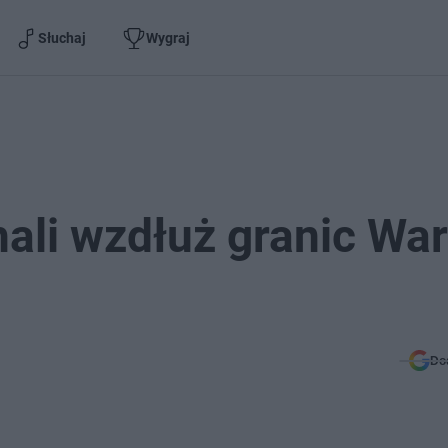
Słuchaj
Wygraj
ali wzdłuż granic War
Do