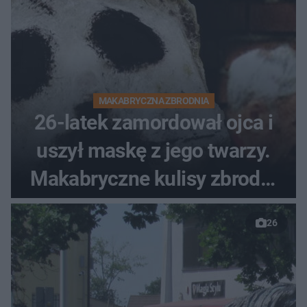
MAKABRYCZNA ZBRODNIA
26-latek zamordował ojca i
uszył maskę z jego twarzy.
Makabryczne kulisy zbrodni
pod Skawiną
26