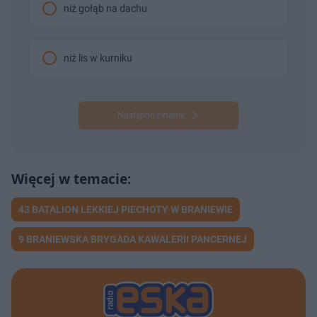
niż gołąb na dachu
niż lis w kurniku
Następne pytanie
43 BATALION LEKKIEJ PIECHOTY W BRANIEWIE
9 BRANIEWSKA BRYGADA KAWALERII PANCERNEJ