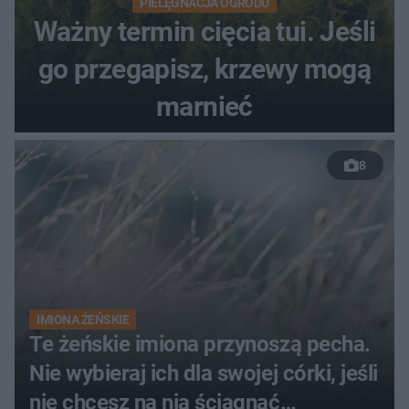
PIELĘGNACJA OGRODU
Ważny termin cięcia tui. Jeśli
go przegapisz, krzewy mogą
marnieć
8
IMIONA ŻEŃSKIE
Te żeńskie imiona przynoszą pecha.
Nie wybieraj ich dla swojej córki, jeśli
nie chcesz na nią ściągnąć